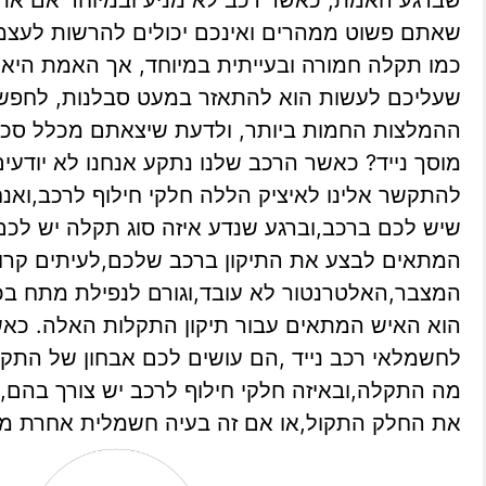
שברגע האמת, כאשר רכב לא מניע ובמיוחד אם אתם
שאתם פשוט ממהרים ואינכם יכולים להרשות לעצמ
כמו תקלה חמורה ובעייתית במיוחד, אך האמת היא ש
שעליכם לעשות הוא להתאזר במעט סבלנות, לחפש
ההמלצות החמות ביותר, ולדעת שיצאתם מכלל סכנה
מוסך נייד? כאשר הרכב שלנו נתקע אנחנו לא יודעים
להתקשר אלינו לאיציק הללה חלקי חילוף לרכב,ואנח
שיש לכם ברכב,וברגע שנדע איזה סוג תקלה יש לכ
המתאים לבצע את התיקון ברכב שלכם,לעיתים קרו
המצבר,האלטרנטור לא עובד,וגורם לנפילת מתח בכ
הוא האיש המתאים עבור תיקון התקלות האלה. כ
לחשמלאי רכב נייד ,הם עושים לכם אבחון של התקל
מה התקלה,ובאיזה חלקי חילוף לרכב יש צורך בהם,
את החלק התקול,או אם זה בעיה חשמלית אחרת מ